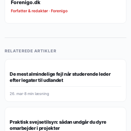
Forenigo.dk
Forfatter & redaktør · Forenigo
RELATEREDE ARTIKLER
KARRIERE & LEDELSE
De mest almindelige fejl når studerende leder
efter legater til udlandet
26. mar
·
8 min læsning
KARRIERE & LEDELSE
Praktisk svejsetilsyn: sådan undgår du dyre
omarbejder i projekter