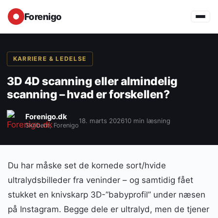
Forenigo
KARRIERE & LEDELSE
3D 4D scanning eller almindelig
scanning – hvad er forskellen?
Forenigo.dk
18. marts 2026
10 min læsning
Skribent, Forenigo
Du har måske set de kornede sort/hvide
ultralydsbilleder fra veninder – og samtidig fået
stukket en knivskarp 3D-”babyprofil” under næsen
på Instagram. Begge dele er ultralyd, men de tjener