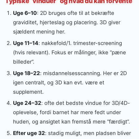
Typiske “vinduer” og hvad du kan forvente
Uge 6–10
: 2D bruges ofte til at bekræfte
graviditet, hjerteslag og placering. 3D giver
sjældent mening her.
Uge 11–14
: nakkefold/1. trimester-screening
(hvis relevant). Fokus er målinger, ikke “pæne
billeder”.
Uge 18–22
: misdannelsesscanning. Her er 2D
igen centralt, og 3D kan evt. være et
supplement.
Uge 24–32
: ofte det bedste vindue for 3D/4D-
oplevelse, fordi barnet har mere fedt under
huden, og ansigtet kan fremstå mere “færdigt”.
Efter uge 32
: stadig muligt, men pladsen bliver