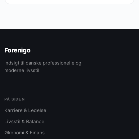
Forenigo
Indsigt til danske professionelle og
moderne livsstil
PÅ SIDEN
Karriere & Ledelse
Livsstil & Balance
Økonomi & Finans