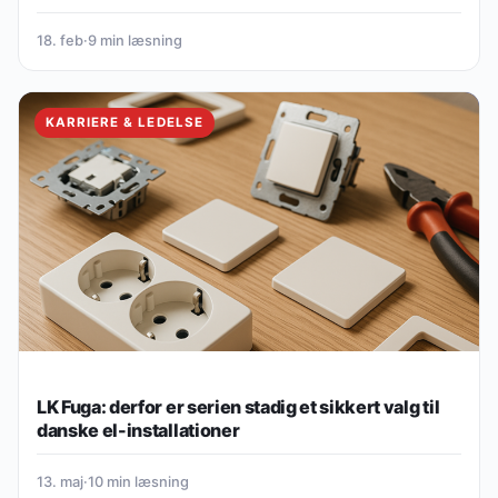
18. feb
·
9 min læsning
KARRIERE & LEDELSE
LK Fuga: derfor er serien stadig et sikkert valg til
danske el-installationer
13. maj
·
10 min læsning