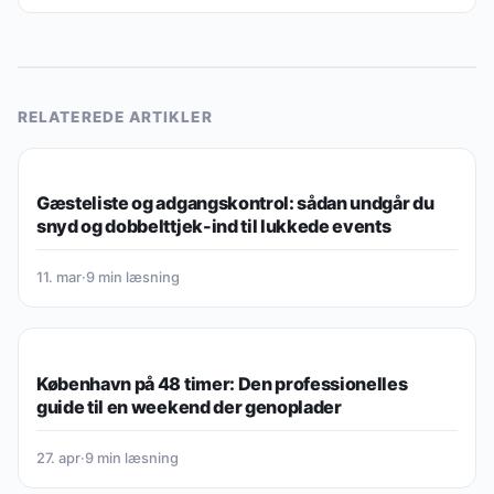
RELATEREDE ARTIKLER
LIVSSTIL & BALANCE
Gæsteliste og adgangskontrol: sådan undgår du
snyd og dobbelttjek-ind til lukkede events
11. mar
·
9 min læsning
LIVSSTIL & BALANCE
København på 48 timer: Den professionelles
guide til en weekend der genoplader
27. apr
·
9 min læsning