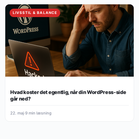
LIVSSTIL & BALANCE
Hvad koster det egentlig, når din WordPress-side
går ned?
22. maj
·
9 min læsning