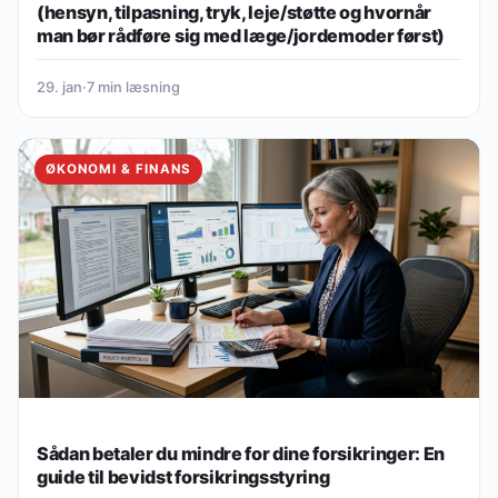
(hensyn, tilpasning, tryk, leje/støtte og hvornår
man bør rådføre sig med læge/jordemoder først)
29. jan
·
7 min læsning
ØKONOMI & FINANS
Sådan betaler du mindre for dine forsikringer: En
guide til bevidst forsikringsstyring