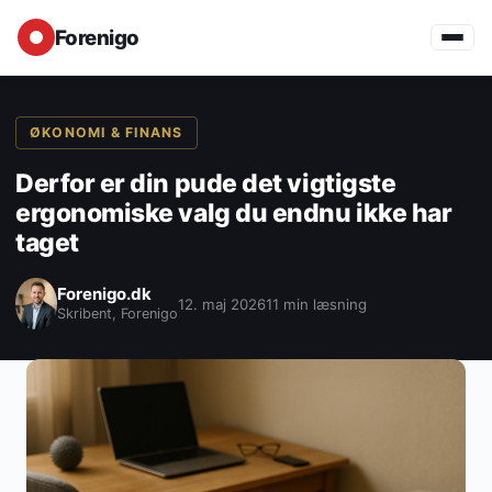
Forenigo
ØKONOMI & FINANS
Derfor er din pude det vigtigste
ergonomiske valg du endnu ikke har
taget
Forenigo.dk
12. maj 2026
11 min læsning
Skribent, Forenigo