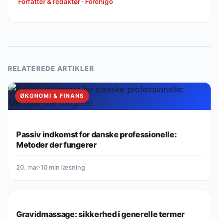
Forfatter & redaktør · Forenigo
RELATEREDE ARTIKLER
ØKONOMI & FINANS
Passiv indkomst for danske professionelle:
Metoder der fungerer
20. mar
·
10 min læsning
ØKONOMI & FINANS
Gravidmassage: sikkerhed i generelle termer