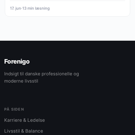
17. jun
·
13 min læsning
Forenigo
Indsigt til danske professionelle og
moderne livsstil
PÅ SIDEN
Karriere & Ledelse
Livsstil & Balance