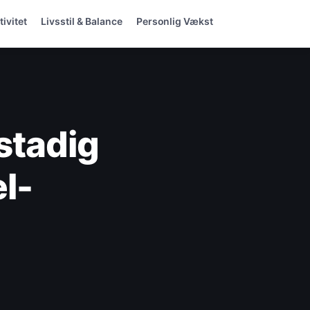
ivitet
Livsstil & Balance
Personlig Vækst
 stadig
el-