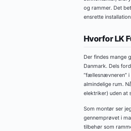
og rammer. Det bety
ensrette installati
Hvorfor LK F
Der findes mange g
Danmark. Dels fordi
“fællesnævneren” i 
almindelige rum. Nå
elektriker) uden at
Som montør ser jeg
gennemprøvet i man
tilbehør som rammer