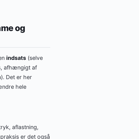
mme og
 en
indsats
(selve
gs, afhængigt af
). Det er her
ændre hele
ryk, aflastning,
 praksis er det også