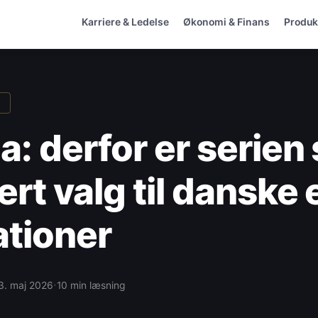
Karriere & Ledelse
Økonomi & Finans
Produkt
E
a: derfor er serien
ert valg til danske 
ationer
·
3. maj 2026
10 min læsning