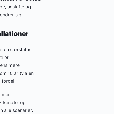
de, udskifte og
ændrer sig.
llationer
t en særstatus i
te er
riens mere
 om 10 år (via en
 fordel.
em er
k kendte, og
 alle scenarier.