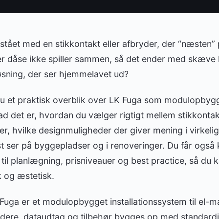
stået med en stikkontakt eller afbryder, der “næste
er dåse ikke spiller sammen, så det ender med skæve k
løsning, der ser hjemmelavet ud?
r du et praktisk overblik over LK Fuga som modulopbyg
hvad det er, hvordan du vælger rigtigt mellem stikkontak
, hvilke designmuligheder der giver mening i virkeli
st ser på byggepladser og i renoveringer. Du får også
til planlægning, prisniveauer og best practice, så du k
k og æstetisk.
Fuga er et modulopbygget installationssystem til el-ma
rydere, dataudtag og tilbehør bygges op med standardi