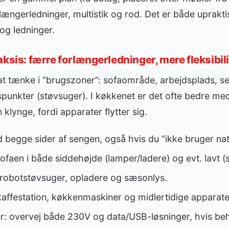
ængerledninger, multistik og rod. Det er både uprakti
 og ledninger.
ksis: færre forlængerledninger, mere fleksibili
 at tænke i “brugszoner”: sofaområde, arbejdsplads, 
punkter (støvsuger). I køkkenet er det ofte bedre med
klynge, fordi apparater flytter sig.
 begge sider af sengen, også hvis du “ikke bruger nat
faen i både siddehøjde (lamper/ladere) og evt. lavt (
il robotstøvsuger, opladere og sæsonlys.
affestation, køkkenmaskiner og midlertidige apparate
r: overvej både 230V og data/USB-løsninger, hvis beh