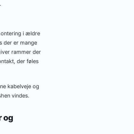
.
montering i ældre
s der er mange
giver rammer der
ontakt, der føles
rene kabelveje og
ishen vindes.
r og