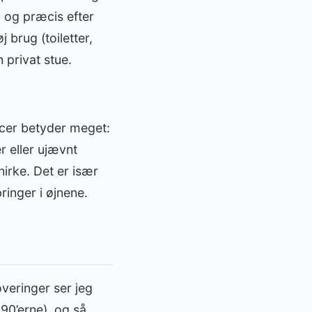
” og præcis efter
 brug (toiletter,
 privat stue.
ncer betyder meget:
 eller ujævnt
nirke. Det er især
ringer i øjnene.
overinger ser jeg
 90’erne), og så