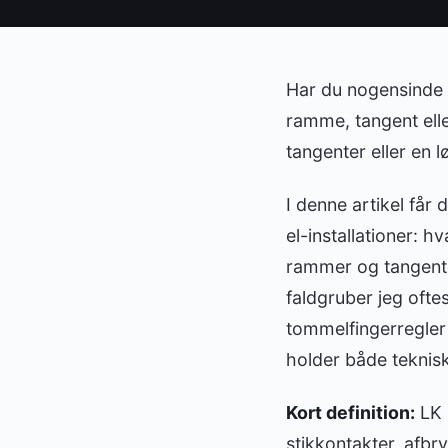
Har du nogensinde 
ramme, tangent ell
tangenter eller en 
I denne artikel få
el-installationer: 
rammer og tangenter
faldgruber jeg ofte
tommelfingerregler 
holder både teknis
Kort definition:
LK 
stikkontakter, afb