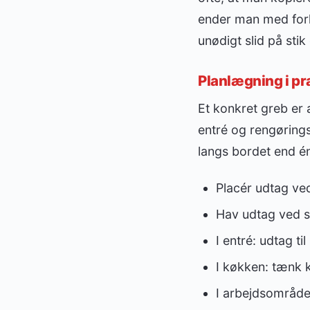
ender man med forl
unødigt slid på stik
Planlægning i pra
Et konkret greb er
entré og rengørings
langs bordet end én 
Placér udtag ved
Hav udtag ved so
I entré: udtag t
I køkken: tænk k
I arbejdsområde