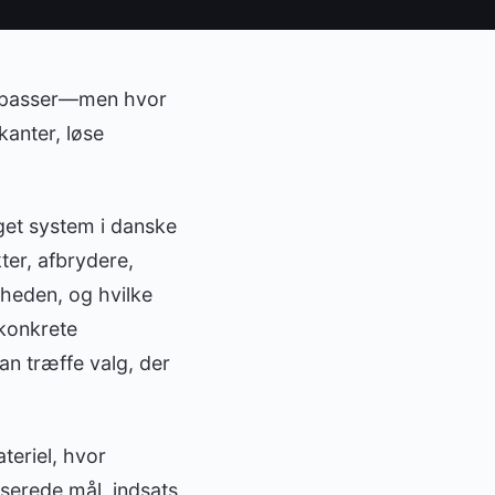
n” passer—men hvor
anter, løse
get system i danske
ter, afbrydere,
gheden, og hvilke
 konkrete
an træffe valg, der
teriel, hvor
serede mål, indsats