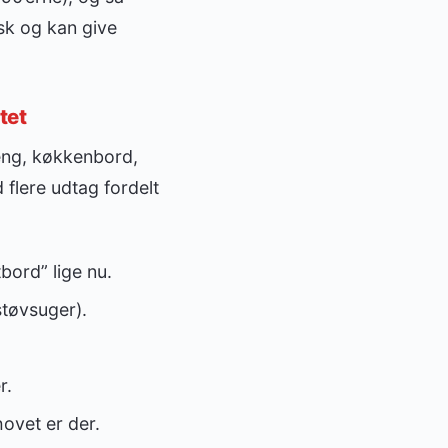
sk og kan give
tet
seng, køkkenbord,
 flere udtag fordelt
bord” lige nu.
støvsuger).
r.
ovet er der.