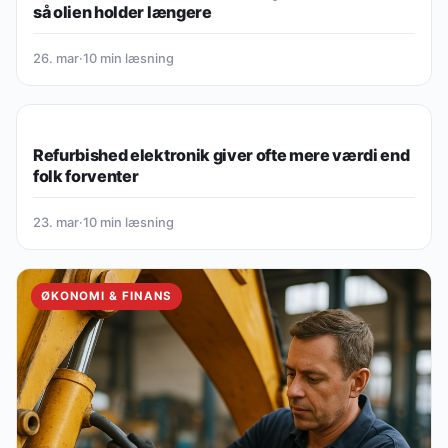
så olien holder længere
26. mar
·
10 min læsning
ØKONOMI & FINANS
Refurbished elektronik giver ofte mere værdi end
folk forventer
23. mar
·
10 min læsning
ØKONOMI & FINANS