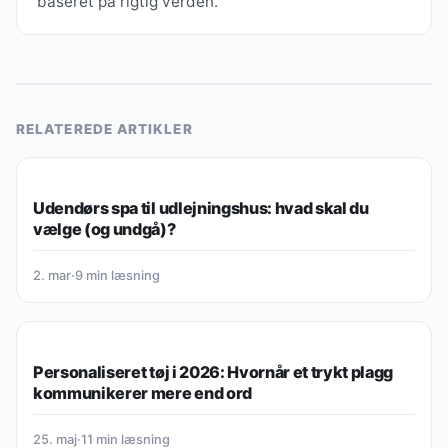
baseret på rigtig verden.
RELATEREDE ARTIKLER
ØKONOMI & FINANS
Udendørs spa til udlejningshus: hvad skal du
vælge (og undgå)?
2. mar
·
9 min læsning
ØKONOMI & FINANS
Personaliseret tøj i 2026: Hvornår et trykt plagg
kommunikerer mere end ord
25. maj
·
11 min læsning