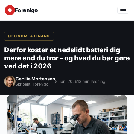
Forenigo
ØKONOMI & FINANS
Derfor koster et nedslidt batteri dig
mere end du tror – og hvad du bør gøre
ved det i 2026
Cecilie Mortensen
8. juni 2026
13 min læsning
Skribent, Forenigo