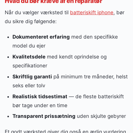
Hvad du bør kræve af en reparatør
Når du vælger værksted til
batteriskift iphone
, bør
du sikre dig følgende:
Dokumenteret erfaring
med den specifikke
model du ejer
Kvalitetsdele
med kendt oprindelse og
specifikationer
Skriftlig garanti
på minimum tre måneder, helst
seks eller tolv
Realistisk tidsestimat
— de fleste batteriskift
bør tage under en time
Transparent prissætning
uden skjulte gebyrer
Et godt værksted giver dig også en ærlig vurdering