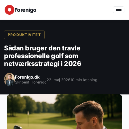
Forenigo
PRODUKTIVITET
Sådan bruger den travle
professionelle golf som
netværksstrategi i 2026
Forenigo.dk
22. maj 2026
10 min læsning
Skribent, Forenigo