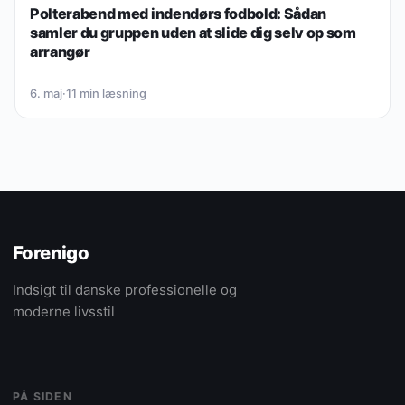
Polterabend med indendørs fodbold: Sådan
samler du gruppen uden at slide dig selv op som
arrangør
6. maj
·
11 min læsning
Forenigo
Indsigt til danske professionelle og
moderne livsstil
PÅ SIDEN