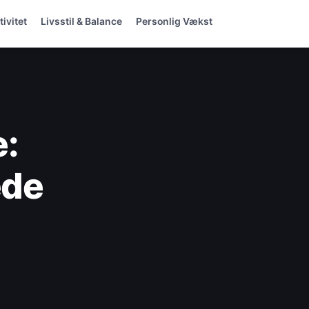
ivitet
Livsstil & Balance
Personlig Vækst
e:
ede