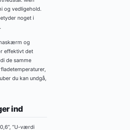
i og vedligehold.
betyder noget i
.
klimaskærm og
r effektivt det
ordi de samme
erfladetemperaturer,
dgruber du kan undgå,
ger ind
0,6”, “U-værdi