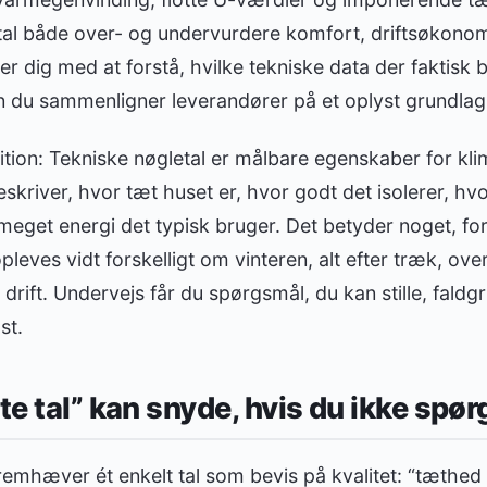
tal både over- og undervurdere komfort, driftsøkonom
er dig med at forstå, hvilke tekniske data der faktisk 
n du sammenligner leverandører på et oplyst grundlag
inition: Tekniske nøgletal er målbare egenskaber for 
beskriver, hvor tæt huset er, hvor godt det isolerer, hvo
 meget energi det typisk bruger. Det betyder noget, f
leves vidt forskelligt om vinteren, alt efter træk, ov
il drift. Undervejs får du spørgsmål, du kan stille, fal
st.
te tal” kan snyde, hvis du ikke spør
emhæver ét enkelt tal som bevis på kvalitet: “tæthed 