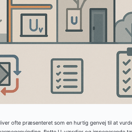
iver ofte præsenteret som en hurtig genvej til at vurde
 varmegenvinding, flotte U-værdier og imponerende t