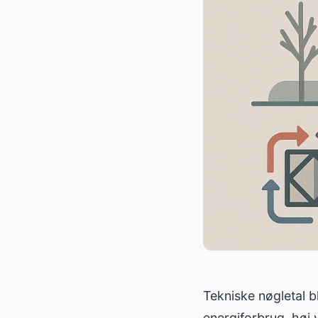
Tekniske nøgletal bl
energiforbrug, høj