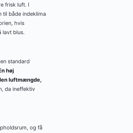
frisk luft. I
 til både indeklima
rien, hvis
 lavt blus.
 en standard
En høj
d den luftmængde,
 da ineffektiv
opholdsrum, og få