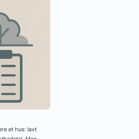
re et hus: lavt
æthedstal. Men