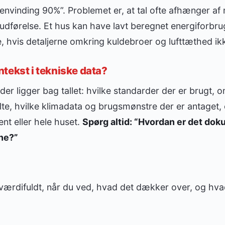
envinding 90%”. Problemet er, at tal ofte afhænger a
dførelse. Et hus kan have lavt beregnet energiforbrug
, hvis detaljerne omkring kuldebroer og lufttæthed ikk
tekst i tekniske data?
 der ligger bag tallet: hvilke standarder der er brugt, 
te, hvilke klimadata og brugsmønstre der er antaget, 
t eller hele huset.
Spørg altid: “Hvordan er det dok
ne?”
t værdifuldt, når du ved, hvad det dækker over, og hv