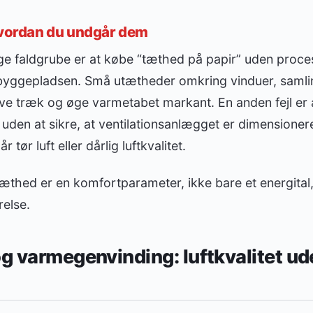
hvordan du undgår dem
ge faldgrube er at købe “tæthed på papir” uden proce
å byggepladsen. Små utætheder omkring vinduer, samli
give træk og øge varmetabet markant. En anden fejl er 
den at sikre, at ventilationsanlægget er dimensionere
 tør luft eller dårlig luftkvalitet.
æthed er en komfortparameter, ikke bare et energital
else.
og varmegenvinding: luftkvalitet u