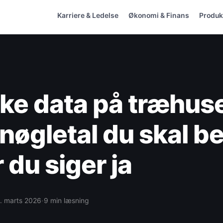
Karriere & Ledelse
Økonomi & Finans
Produkt
ke data på træhus
 nøgletal du skal b
 du siger ja
·
. marts 2026
9 min læsning