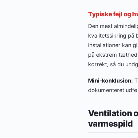
Typiske fejl og 
Den mest almindeli
kvalitetssikring p
installationer kan 
på ekstrem tæthed u
korrekt, så du undgår
Mini-konklusion:
T
dokumenteret udfør
Ventilation 
varmespild