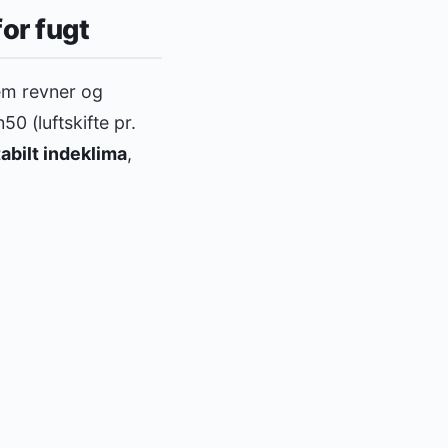
for fugt
nem revner og
0 (luftskifte pr.
abilt indeklima
,