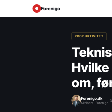
Forenigo
PRODUKTIVITET
Teknis
Hvilke
om, før
Forenigo.dk
·
3
Skribent, Forenigo