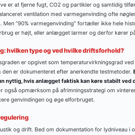
e er at fjerne fugt, CO2 og partikler og samtidig tilføre 
lanceret ventilation med varmegenvinding ofte nøglen
. Men “90% varmegenvinding” fortæller ikke hele histo
rbrug er højt, eller anlægget larmer og derfor kører på
 hvilken type og ved hvilke driftsforhold?
sgraden er opgivet som temperaturvirkningsgrad ved
 den er dokumenteret efter anerkendte testmetoder.
un nyttig, hvis anlægget faktisk kan køre stabilt ve
r også opmærksom på afrimningsstrategi om vinteren,
cere genvindingen og øge elforbruget.
dregulering
ustik og drift. Bed om dokumentation for lydniveau i 