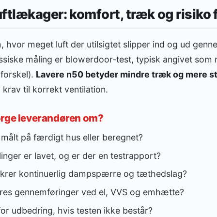
ftlækager: komfort, træk og risiko 
hvor meget luft der utilsigtet slipper ind og ud gen
siske måling er blowerdoor-test, typisk angivet som n5
forskel).
Lavere n50 betyder mindre træk og mere st
krav til korrekt ventilation.
ørge leverandøren om?
 målt på færdigt hus eller beregnet?
ger er lavet, og er der en testrapport?
 sikrer kontinuerlig dampspærre og tæthedslag?
res gennemføringer ved el, VVS og emhætte?
or udbedring, hvis testen ikke består?