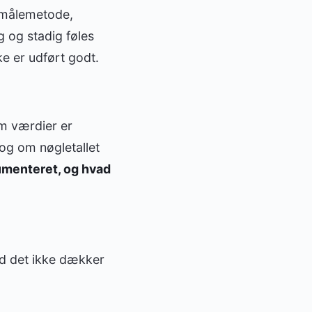
f målemetode,
 og stadig føles
e er udført godt.
om værdier er
og om nøgletallet
umenteret, og hvad
ad det ikke dækker